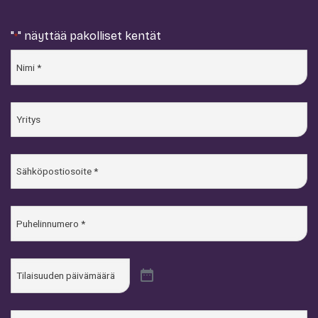
"
" näyttää pakolliset kentät
*
Nimi
*
Yritys
Sähköposti
*
Puhelin
*
Päivämäärä
Tilaisuuden