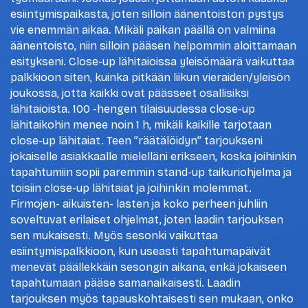
esiintymispaikasta, joten silloin äänentoiston pystys
vie enemmän aikaa. Mikäli paikan päällä on valmiina
äänentoisto, niin silloin pääsen helpommin aloittamaan
esitykseni. Close-up lähitaioissa yleisömäärä vaikuttaa
palkkioon siten, kuinka pitkään liikun vieraiden/yleisön
joukossa, jotta kaikki ovat päässeet osallisiksi
lähitaioista. 100 -hengen tilaisuudessa close-up
lähitaikohin menee noin 1 h, mikäli kaikille tarjotaan
close-up lähitaiat. Teen ”räätälöidyn” tarjoukseni
jokaiselle asiakkaalle mielelläni erikseen, koska joihinkin
tapahtumiin sopii paremmin stand-up taikuriohjelma ja
toisiin close-up lähitaiat ja joihinkin molemmat.
Firmojen- aikuisten- lasten ja koko perheen juhliin
soveltuvat erilaiset ohjelmat, joten laadin tarjouksen
sen mukaisesti. Myös sesonki vaikuttaa
esiintymispalkkioon, kun useasti tapahtumapäivät
menevät päällekkäin sesongin aikana, enkä jokaiseen
tapahtumaan pääse samanaikaisesti. Laadin
tarjouksen myös tapauskohtaisesti sen mukaan, onko