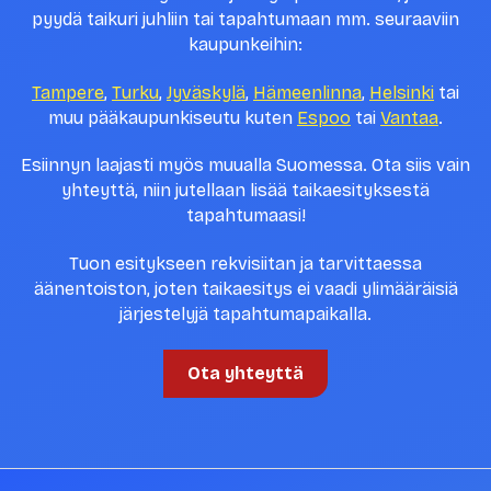
pyydä taikuri juhliin tai tapahtumaan mm. seuraaviin
kaupunkeihin:
Tampere
,
Turku
,
Jyväskylä
,
Hämeenlinna
,
Helsinki
tai
muu pääkaupunkiseutu kuten
Espoo
tai
Vantaa
.
Esiinnyn laajasti myös muualla Suomessa. Ota siis vain
yhteyttä, niin jutellaan lisää taikaesityksestä
tapahtumaasi!
Tuon esitykseen rekvisiitan ja tarvittaessa
äänentoiston, joten taikaesitys ei vaadi ylimääräisiä
järjestelyjä tapahtumapaikalla.
Ota yhteyttä