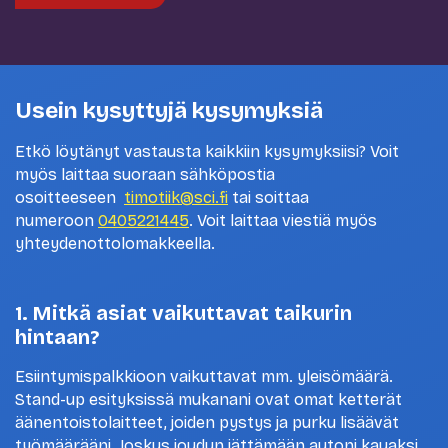
Usein kysyttyjä kysymyksiä
Etkö löytänyt vastausta kaikkiin kysymyksiisi? Voit
myös laittaa suoraan sähköpostia
osoitteeseen
timotiik@sci.fi
tai soittaa
numeroon
0405221445
. Voit laittaa viestiä myös
yhteydenottolomakkeella.
1. Mitkä asiat vaikuttavat taikurin
hintaan?
Esiintymispalkkioon vaikuttavat mm. yleisömäärä.
Stand-up esityksissä mukanani ovat omat ketterät
äänentoistolaitteet, joiden pystys ja purku lisäävät
työmäärääni. Joskus joudun jättämään autoni kauaksi