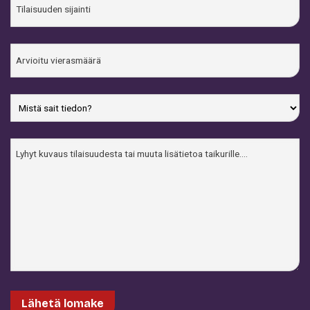
sijainti
Arvioitu
vierasmäärä
Mistä
sait
tiedon?
Viesti
Lähetä lomake