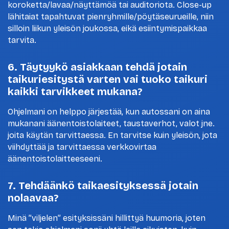
koroketta/lavaa/näyttämöä tai auditoriota. Close-up
lähitaiat tapahtuvat pienryhmille/pöytäseurueille, niin
silloin liikun yleisön joukossa, eikä esiintymispaikkaa
tarvita.
6. Täytyykö asiakkaan tehdä jotain
taikuriesitystä varten vai tuoko taikuri
kaikki tarvikkeet mukana?
Ohjelmani on helppo järjestää, kun autossani on aina
mukanani äänentoistolaiteet, taustaverhot, valot jne.
joita käytän tarvittaessa. En tarvitse kuin yleisön, jota
viihdyttää ja tarvittaessa verkkovirtaa
äänentoistolaitteeseeni.
7. Tehdäänkö taikaesityksessä jotain
nolaavaa?
Minä ”viljelen” esityksissäni hillittyä huumoria, joten