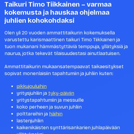
Taikuri Timo Tiikkainen – varmaa
kokemusta ja hauskaa ohjelmaa
juhlien kohokohdaksi
Olen yli 20 vuoden ammattitaikurin kokemuksella
varustettu karismaattinen taikuri Timo Tiikkainen ja
tuon mukanani hämmästyttäviä temppuja, yllätyksiä ja
naurua, jotka tekevät tilaisuudestasi ainutlaatuisen.
Ammattitaikurin mukaansatempaavat taikaesitykset
sopivat monenlaisiin tapahtumiin ja juhliin kuten:
pikkujouluihin
yritysjuhliin ja
tyky-päiviin
yritystapahtumiin ja messuille
koko perheen ja suvun juhliin
polttareihin ja
häihin
lastenjuhliin
kaikenikäisten synttärisankarien juhlapäivään