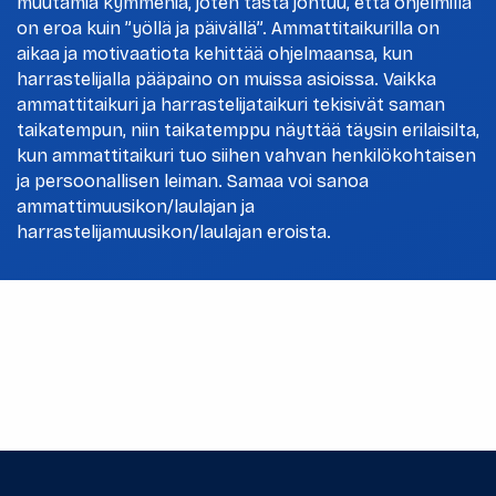
muutamia kymmeniä, joten tästä johtuu, että ohjelmilla
on eroa kuin ”yöllä ja päivällä”. Ammattitaikurilla on
aikaa ja motivaatiota kehittää ohjelmaansa, kun
harrastelijalla pääpaino on muissa asioissa. Vaikka
ammattitaikuri ja harrastelijataikuri tekisivät saman
taikatempun, niin taikatemppu näyttää täysin erilaisilta,
kun ammattitaikuri tuo siihen vahvan henkilökohtaisen
ja persoonallisen leiman. Samaa voi sanoa
ammattimuusikon/laulajan ja
harrastelijamuusikon/laulajan eroista.