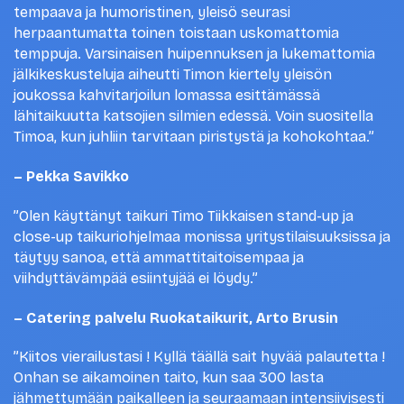
tempaava ja humoristinen, yleisö seurasi
herpaantumatta toinen toistaan uskomattomia
temppuja. Varsinaisen huipennuksen ja lukemattomia
jälkikeskusteluja aiheutti Timon kiertely yleisön
joukossa kahvitarjoilun lomassa esittämässä
lähitaikuutta katsojien silmien edessä. Voin suositella
Timoa, kun juhliin tarvitaan piristystä ja kohokohtaa.”
– Pekka Savikko
”Olen käyttänyt taikuri Timo Tiikkaisen stand-up ja
close-up taikuriohjelmaa monissa yritystilaisuuksissa ja
täytyy sanoa, että ammattitaitoisempaa ja
viihdyttävämpää esiintyjää ei löydy.”
– Catering palvelu Ruokataikurit, Arto Brusin
”Kiitos vierailustasi ! Kyllä täällä sait hyvää palautetta !
Onhan se aikamoinen taito, kun saa 300 lasta
jähmettymään paikalleen ja seuraamaan intensiivisesti