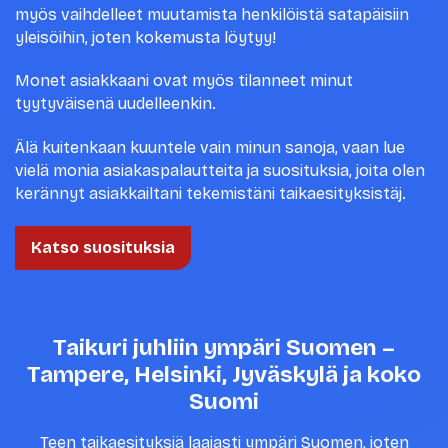
myös vaihdelleet muutamista henkilöistä satapäisiin
yleisöihin, joten kokemusta löytyy!
Monet asiakkaani ovat myös tilanneet minut
tyytyväisenä uudelleenkin.
Älä kuitenkaan kuuntele vain minun sanoja, vaan lue
vielä monia asiakaspalautteita ja suosituksia, joita olen
kerännyt asiakkailtani tekemistäni taikaesityksistäj.
Katso suosituksia
Taikuri juhliin ympäri Suomen –
Tampere, Helsinki, Jyväskylä ja koko
Suomi
Teen taikaesityksiä laajasti ympäri Suomen, joten