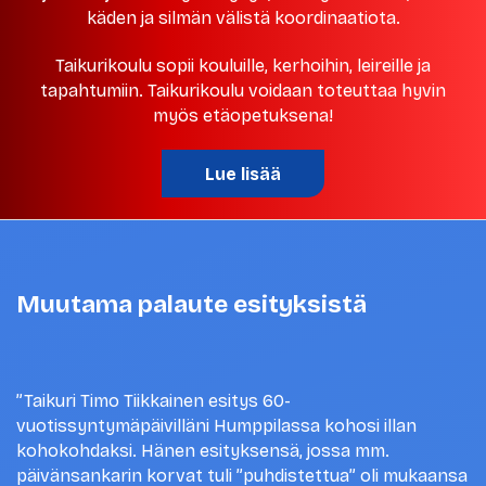
käden ja silmän välistä koordinaatiota.
Taikurikoulu sopii kouluille, kerhoihin, leireille ja
tapahtumiin. Taikurikoulu voidaan toteuttaa hyvin
myös etäopetuksena!
Lue lisää
Muutama palaute esityksistä
”Taikuri Timo Tiikkainen esitys 60-
vuotissyntymäpäivilläni Humppilassa kohosi illan
kohokohdaksi. Hänen esityksensä, jossa mm.
päivänsankarin korvat tuli ”puhdistettua” oli mukaansa