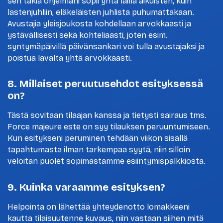
sen takia ohjelmani sopii yhtä lailla aikuisten, kuin
lastenjuhliin, eläkeläisten juhlista puhumattakaan.
Avustajia yleisjoukosta kohdellaan arvokkaasti ja
ystävällisesti sekä kohteliaasti, joten esim.
syntymäpäivillä päivänsankari voi tulla avustajaksi ja
poistua lavalta yhtä arvokkaasti.
8. Millaiset peruutusehdot esityksessä
on?
Tästä sovitaan tilaajan kanssa ja tietysti sairaus tms.
Force majeure este on syy tilauksen peruuntumiseen.
Kun esitykseni peruminen tehdään viikon sisällä
tapahtumasta ilman tarkempaa syytä, niin silloin
veloitan puolet sopimastamme esiintymispalkkiosta.
9. Kuinka varaamme esityksen?
Helpointa on lähettää yhteydenotto lomakkeeni
kautta tilaisuutenne kuvaus, niin vastaan siihen mitä