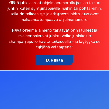
Yllätä juhlavieraat ohjelmanumerolla ja tilaa taikuri
juhliin, kuten syntymäpäiville, häihin tai polttareihin.
Taikurin taikaesitys ja erityisesti lähitaikuus ovat
mukaansatempaava ohjelmanumero.
Hyvä ohjelma ja meno takaavat onnistuneet ja
mieleenpainuvat juhlat! Voiko juhlakalun
shampanjapullo hävitä taikuudella – ja löytyykö se
tyhjänä vai täytenä?
Lue lisää