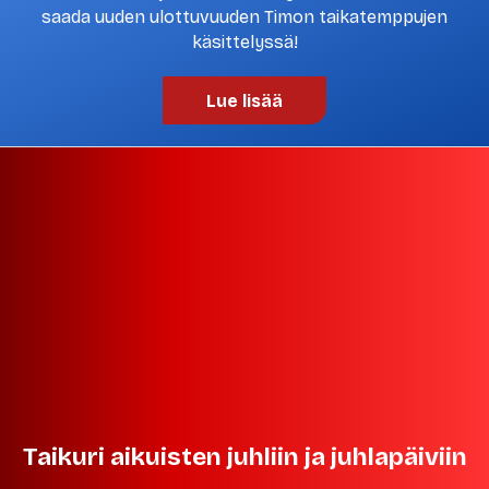
saada uuden ulottuvuuden Timon taikatemppujen
käsittelyssä!
Lue lisää
Taikuri aikuisten juhliin ja juhlapäiviin