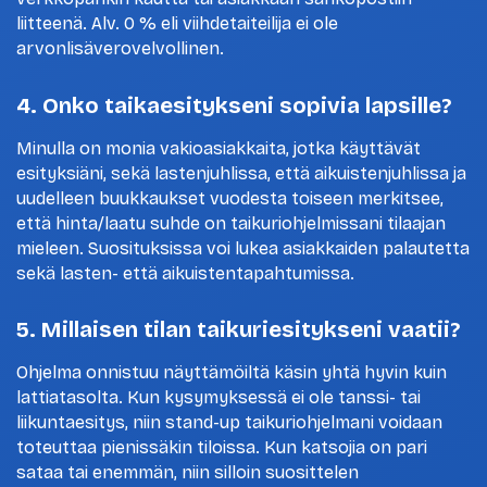
liitteenä. Alv. 0 % eli viihdetaiteilija ei ole
arvonlisäverovelvollinen.
4. Onko taikaesitykseni sopivia lapsille?
Minulla on monia vakioasiakkaita, jotka käyttävät
esityksiäni, sekä lastenjuhlissa, että aikuistenjuhlissa ja
uudelleen buukkaukset vuodesta toiseen merkitsee,
että hinta/laatu suhde on taikuriohjelmissani tilaajan
mieleen. Suosituksissa voi lukea asiakkaiden palautetta
sekä lasten- että aikuistentapahtumissa.
5. Millaisen tilan taikuriesitykseni vaatii?
Ohjelma onnistuu näyttämöiltä käsin yhtä hyvin kuin
lattiatasolta. Kun kysymyksessä ei ole tanssi- tai
liikuntaesitys, niin stand-up taikuriohjelmani voidaan
toteuttaa pienissäkin tiloissa. Kun katsojia on pari
sataa tai enemmän, niin silloin suosittelen