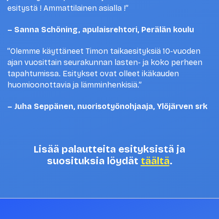
esitystä ! Ammattilainen asialla !”
– Sanna Schöning, apulaisrehtori, Perälän koulu
”Olemme käyttäneet Timon taikaesityksiä 10-vuoden
ajan vuosittain seurakunnan lasten- ja koko perheen
tapahtumissa. Esitykset ovat olleet ikäkauden
huomioonottavia ja lämminhenkisiä.”
– Juha Seppänen, nuorisotyönohjaaja, Ylöjärven srk
Lisää palautteita esityksistä ja
suosituksia löydät
täältä
.