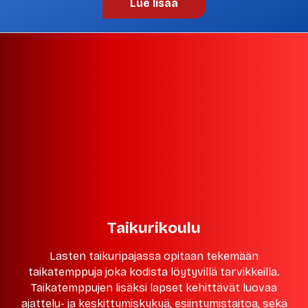
Lue lisää
Taikurikoulu
Lasten taikuripajassa opitaan tekemään
taikatemppuja joka kodista löytyvillä tarvikkeilla.
Taikatemppujen lisäksi lapset kehittävät luovaa
ajattelu- ja keskittymiskykyä, esiintymistaitoa, sekä