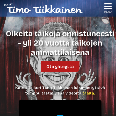
MENU
Oikeita taikoja onnistuneesti
- yli 20 vuotta taikojen
ammattilaisena
Ota yhteyttä
Katso Taikuri Timo Tiikkaisen hämmästyttävä
temppu tästä! Lisää videoita
täältä.
;