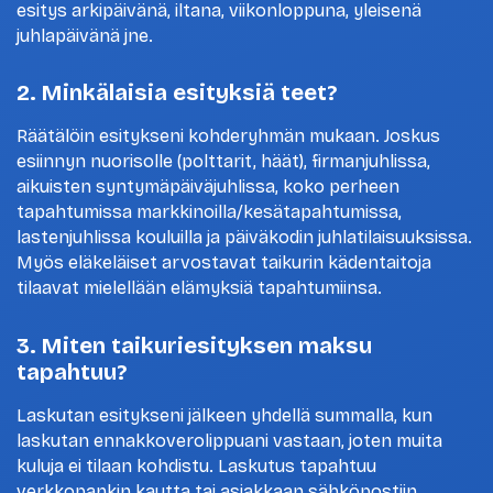
esitys arkipäivänä, iltana, viikonloppuna, yleisenä
juhlapäivänä jne.
2. Minkälaisia esityksiä teet?
Räätälöin esitykseni kohderyhmän mukaan. Joskus
esiinnyn nuorisolle (polttarit, häät), firmanjuhlissa,
aikuisten syntymäpäiväjuhlissa, koko perheen
tapahtumissa markkinoilla/kesätapahtumissa,
lastenjuhlissa kouluilla ja päiväkodin juhlatilaisuuksissa.
Myös eläkeläiset arvostavat taikurin kädentaitoja
tilaavat mielellään elämyksiä tapahtumiinsa.
3. Miten taikuriesityksen maksu
tapahtuu?
Laskutan esitykseni jälkeen yhdellä summalla, kun
laskutan ennakkoverolippuani vastaan, joten muita
kuluja ei tilaan kohdistu. Laskutus tapahtuu
verkkopankin kautta tai asiakkaan sähköpostiin