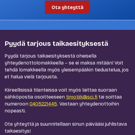
Ota yhteyttä
Pyydä tarjous taikaesityksestä
Pyydä tarjous taikaesityksestä oheisella
yhteydenottolomakkeella – se ei maksa mitään! Voit
tehdä lomakkeella myös yleisempääkin tiedustelua, jos
et halua vielä tarjousta.
Kiireellisissä tilanteissa voit myös laittaa suoraan
sähköpostia osoitteeseen
timotiik@sci.fi
tai soittaa
numeroon
0405221445
. Vastaan yhteydenottoihin
nopeasti.
Ota yhteyttä ja suunnitellaan sinun päivääsi juhlistava
taikaesitys!