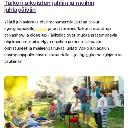
Taikuri aikuisten juhliin ja muihin
juhlapäiviin
Yllätä juhlavieraat ohjelmanumerolla ja tilaa taikuri
syntymäpäiville,
häihin
ja polttareihin. Taikurin stand-up
taikashow ja close-up -lähitaiat ovat mukaansatempaavia
ohjelmanumeroita. Hyvä ohjelma ja meno takaavat
onnistuneet ja mieleenpainuvat juhlat! Voiko juhlakalun
shampanjapullo hävitä taikuudella – ja löytyykö se tyhjänä vai
täytenä?