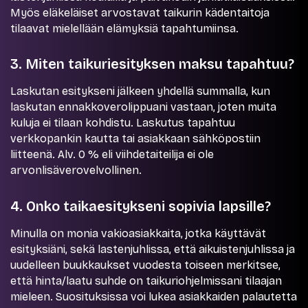
Myös eläkeläiset arvostavat taikurin kädentaitoja
tilaavat mielellään elämyksiä tapahtumiinsa.
3. Miten taikuriesityksen maksu tapahtuu?
Laskutan esitykseni jälkeen yhdellä summalla, kun
laskutan ennakkoverolippuani vastaan, joten muita
kuluja ei tilaan kohdistu. Laskutus tapahtuu
verkkopankin kautta tai asiakkaan sähköpostiin
liitteenä. Alv. 0 % eli viihdetaiteilija ei ole
arvonlisäverovelvollinen.
4. Onko taikaesitykseni sopivia lapsille?
Minulla on monia vakioasiakkaita, jotka käyttävät
esityksiäni, sekä lastenjuhlissa, että aikuistenjuhlissa ja
uudelleen buukkaukset vuodesta toiseen merkitsee,
että hinta/laatu suhde on taikuriohjelmissani tilaajan
mieleen. Suosituksissa voi lukea asiakkaiden palautetta