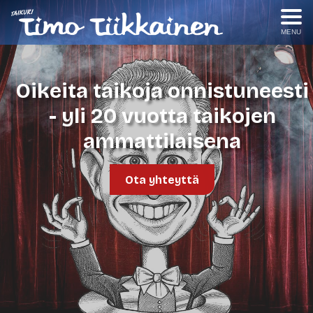
MENU
Oikeita taikoja onnistuneesti
- yli 20 vuotta taikojen
ammattilaisena
Ota yhteyttä