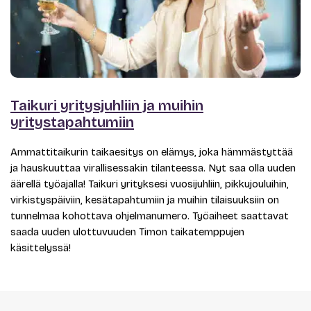
Taikuri yritysjuhliin ja muihin
yritystapahtumiin
Ammattitaikurin taikaesitys on elämys, joka hämmästyttää
ja hauskuuttaa virallisessakin tilanteessa. Nyt saa olla uuden
äärellä työajalla! Taikuri yrityksesi vuosijuhliin, pikkujouluihin,
virkistyspäiviin, kesätapahtumiin ja muihin tilaisuuksiin on
tunnelmaa kohottava ohjelmanumero. Työaiheet saattavat
saada uuden ulottuvuuden Timon taikatemppujen
käsittelyssä!