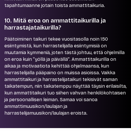
tapahtumaanne jotain toista ammattitaikuria.
10. Mitä eroa on ammattitaikurilla ja
harrastajataikurilla?
Päätoiminen taikuri tekee vuositasolla noin 150
esiintymistä, kun harrastelijalla esiintymisiä on
muutamia kymmeniä, joten tästä johtuu, että ohjelmilla
on eroa kuin ”yöllä ja päivällä”. Ammattitaikurilla on
aikaa ja motivaatiota kehittää ohjelmaansa, kun
harrastelijalla pääpaino on muissa asioissa. Vaikka
ammattitaikuri ja harrastelijataikuri tekisivät saman
taikatempun, niin taikatemppu näyttää täysin erilaisilta,
kun ammattitaikuri tuo siihen vahvan henkilökohtaisen
ja persoonallisen leiman. Samaa voi sanoa
ammattimuusikon/laulajan ja
harrastelijamuusikon/laulajan eroista.