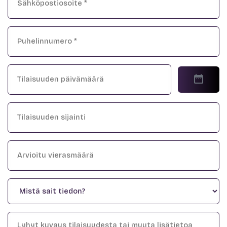
Puhelin
*
Päivämäärä
Tilaisuuden
sijainti
Arvioitu
vierasmäärä
Mistä
sait
tiedon?
Viesti