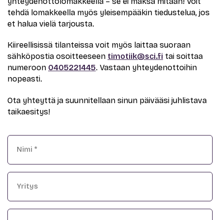
yhteydenottolomakkeella – se ei maksa mitään! Voit
tehdä lomakkeella myös yleisempääkin tiedustelua, jos
et halua vielä tarjousta.
Kiireellisissä tilanteissa voit myös laittaa suoraan
sähköpostia osoitteeseen
timotiik@sci.fi
tai soittaa
numeroon
0405221445
. Vastaan yhteydenottoihin
nopeasti.
Ota yhteyttä ja suunnitellaan sinun päivääsi juhlistava
taikaesitys!
Nimi
*
Yritys
Sähköposti
*