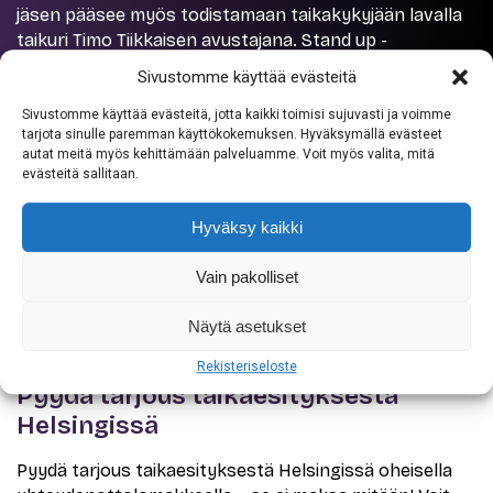
jäsen pääsee myös todistamaan taikakykyjään lavalla
taikuri Timo Tiikkaisen avustajana. Stand up -
taikaesityksessä käytetään isoja esineitä, jotka
Sivustomme käyttää evästeitä
näkyvät sadoille ihmisille, toki ne toimivat myös
pienimuotoisemmissa tilaisuuksissa. Ohjelman kesto
Sivustomme käyttää evästeitä, jotta kaikki toimisi sujuvasti ja voimme
tarjota sinulle paremman käyttökokemuksen. Hyväksymällä evästeet
on tavallisesti 10–40 min.
autat meitä myös kehittämään palveluamme. Voit myös valita, mitä
evästeitä sallitaan.
Ota yhteyttä
Hyväksy kaikki
Vain pakolliset
Näytä asetukset
TARJOUSPYYNTÖ
Rekisteriseloste
Pyydä tarjous taikaesityksestä
Helsingissä
Pyydä tarjous taikaesityksestä Helsingissä oheisella