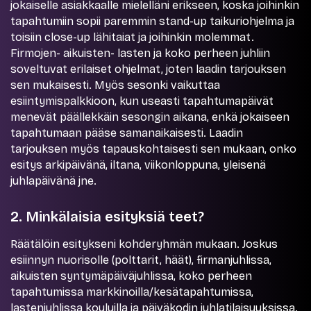
jokaiselle asiakkaalle mielelläni erikseen, koska joihinkin
tapahtumiin sopii paremmin stand-up taikuriohjelma ja
toisiin close-up lähitaiat ja joihinkin molemmat.
Firmojen- aikuisten- lasten ja koko perheen juhliin
soveltuvat erilaiset ohjelmat, joten laadin tarjouksen
sen mukaisesti. Myös sesonki vaikuttaa
esiintymispalkkioon, kun useasti tapahtumapäivät
menevät päällekkäin sesongin aikana, enkä jokaiseen
tapahtumaan pääse samanaikaisesti. Laadin
tarjouksen myös tapauskohtaisesti sen mukaan, onko
esitys arkipäivänä, iltana, viikonloppuna, yleisenä
juhlapäivänä jne.
2. Minkälaisia esityksiä teet?
Räätälöin esitykseni kohderyhmän mukaan. Joskus
esiinnyn nuorisolle (polttarit, häät), firmanjuhlissa,
aikuisten syntymäpäiväjuhlissa, koko perheen
tapahtumissa markkinoilla/kesätapahtumissa,
lastenjuhlissa kouluilla ja päiväkodin juhlatilaisuuksissa.