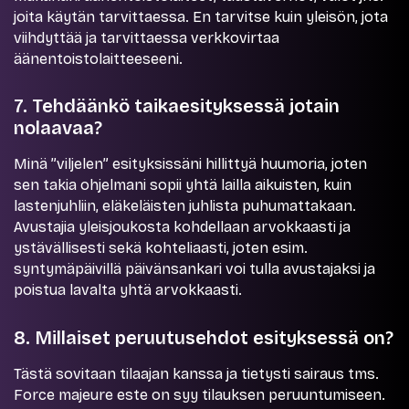
joita käytän tarvittaessa. En tarvitse kuin yleisön, jota
viihdyttää ja tarvittaessa verkkovirtaa
äänentoistolaitteeseeni.
7. Tehdäänkö taikaesityksessä jotain
nolaavaa?
Minä ”viljelen” esityksissäni hillittyä huumoria, joten
sen takia ohjelmani sopii yhtä lailla aikuisten, kuin
lastenjuhliin, eläkeläisten juhlista puhumattakaan.
Avustajia yleisjoukosta kohdellaan arvokkaasti ja
ystävällisesti sekä kohteliaasti, joten esim.
syntymäpäivillä päivänsankari voi tulla avustajaksi ja
poistua lavalta yhtä arvokkaasti.
8. Millaiset peruutusehdot esityksessä on?
Tästä sovitaan tilaajan kanssa ja tietysti sairaus tms.
Force majeure este on syy tilauksen peruuntumiseen.