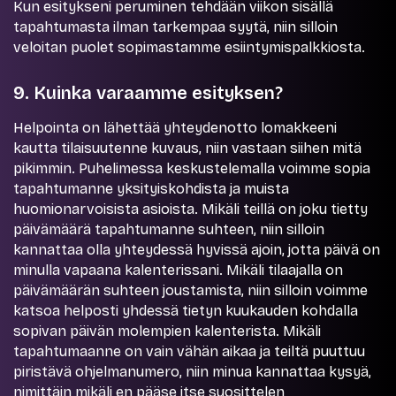
Kun esitykseni peruminen tehdään viikon sisällä
tapahtumasta ilman tarkempaa syytä, niin silloin
veloitan puolet sopimastamme esiintymispalkkiosta.
9. Kuinka varaamme esityksen?
Helpointa on lähettää yhteydenotto lomakkeeni
kautta tilaisuutenne kuvaus, niin vastaan siihen mitä
pikimmin. Puhelimessa keskustelemalla voimme sopia
tapahtumanne yksityiskohdista ja muista
huomionarvoisista asioista. Mikäli teillä on joku tietty
päivämäärä tapahtumanne suhteen, niin silloin
kannattaa olla yhteydessä hyvissä ajoin, jotta päivä on
minulla vapaana kalenterissani. Mikäli tilaajalla on
päivämäärän suhteen joustamista, niin silloin voimme
katsoa helposti yhdessä tietyn kuukauden kohdalla
sopivan päivän molempien kalenterista. Mikäli
tapahtumaanne on vain vähän aikaa ja teiltä puuttuu
piristävä ohjelmanumero, niin minua kannattaa kysyä,
nimittäin mikäli en pääse itse suosittelen