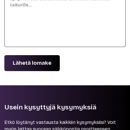
Lähetä lomake
Usein kysyttyjä kysymyksiä
Etkö löytänyt vastausta kaikkiin kysymyksiisi? Voit
myös laittaa suoraan sähköpostia osoitteeseen