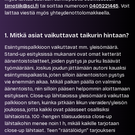
timotiik@sci.fi
tai soittaa numeroon
0405221445
. Voit
laittaa viestiä myös yhteydenottolomakkeella.
1. Mitkä asiat vaikuttavat taikurin hintaan?
Esiintymispalkkioon vaikuttavat mm. yleisömäärä.
Stand-up esityksissä mukanani ovat omat ketterät
äänentoistolaitteet, joiden pystys ja purku lisäävät
työmäärääni. Joskus joudun jättämään autoni kauaksi
esiintymispaikasta, joten silloin äänentoiston pystys
vie enemmän aikaa. Mikäli paikan päällä on valmiina
äänentoisto, niin silloin pääsen helpommin aloittamaan
esitykseni. Close-up lähitaioissa yleisömäärä vaikuttaa
palkkioon siten, kuinka pitkään liikun vieraiden/yleisön
joukossa, jotta kaikki ovat päässeet osallisiksi
lähitaioista. 100 -hengen tilaisuudessa close-up
lähitaikohin menee noin 1 h, mikäli kaikille tarjotaan
close-up lähitaiat. Teen ”räätälöidyn” tarjoukseni