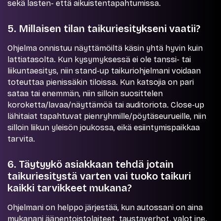
sekä lasten- että aikuistentapahtumissa.
5. Millaisen tilan taikuriesitykseni vaatii?
Ohjelma onnistuu näyttämöiltä käsin yhtä hyvin kuin
lattiatasolta. Kun kysymyksessä ei ole tanssi- tai
liikuntaesitys, niin stand-up taikuriohjelmani voidaan
toteuttaa pienissäkin tiloissa. Kun katsojia on pari
sataa tai enemmän, niin silloin suosittelen
koroketta/lavaa/näyttämöä tai auditoriota. Close-up
lähitaiat tapahtuvat pienryhmille/pöytäseurueille, niin
silloin liikun yleisön joukossa, eikä esiintymispaikkaa
tarvita.
6. Täytyykö asiakkaan tehdä jotain
taikuriesitystä varten vai tuoko taikuri
kaikki tarvikkeet mukana?
Ohjelmani on helppo järjestää, kun autossani on aina
mukanani äänentoistolaiteet, taustaverhot, valot jne.