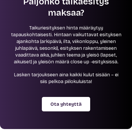
Paljonko taikaesitys
maksaa?
Taikuriesityksen hinta määräytyy
tapauskohtaisesti. Hintaan vaikuttavat esityksen
ajankohta (arkipäivä, ilta, viikonloppu, yleinen
juhlapäivä, sesonki), esityksen rakentamiseen
vaadittava aika, juhlien teema ja yleisö (lapset,
aikuiset) ja yleisön määrä close up -esityksissä.
Lasken tarjoukseen aina kaikki kulut sisään – ei
siis pelkoa piilokuluista!
Ota yhteyttä