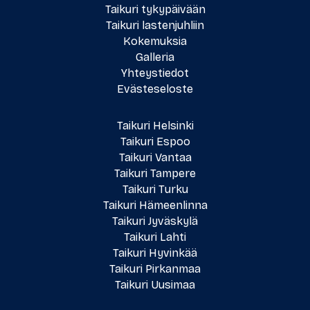
Taikuri
tykypäivään
Taikuri lastenjuhliin
Kokemuksia
Galleria
Yhteystiedot
Evästeseloste
Taikuri Helsinki
Taikuri Espoo
Taikuri Vantaa
Taikuri Tampere
Taikuri Turku
Taikuri Hämeenlinna
Taikuri Jyväskylä
Taikuri Lahti
Taikuri Hyvinkää
Taikuri Pirkanmaa
Taikuri Uusimaa