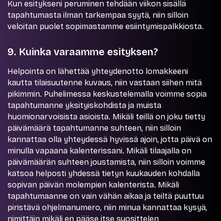
Kun esitykseni peruminen tehdään viikon sisällä
tapahtumasta ilman tarkempaa syytä, niin silloin
veloitan puolet sopimastamme esiintymispalkkiosta.
9. Kuinka varaamme esityksen?
Helpointa on lähettää yhteydenotto lomakkeeni
kautta tilaisuutenne kuvaus, niin vastaan siihen mitä
pikimmin. Puhelimessa keskustelemalla voimme sopia
tapahtumanne yksityiskohdista ja muista
huomionarvoisista asioista. Mikäli teillä on joku tietty
päivämäärä tapahtumanne suhteen, niin silloin
kannattaa olla yhteydessä hyvissä ajoin, jotta päivä on
minulla vapaana kalenterissani. Mikäli tilaajalla on
päivämäärän suhteen joustamista, niin silloin voimme
katsoa helposti yhdessä tietyn kuukauden kohdalla
sopivan päivän molempien kalenterista. Mikäli
tapahtumaanne on vain vähän aikaa ja teiltä puuttuu
piristävä ohjelmanumero, niin minua kannattaa kysyä,
nimittäin mikäli en pääse itse suosittelen