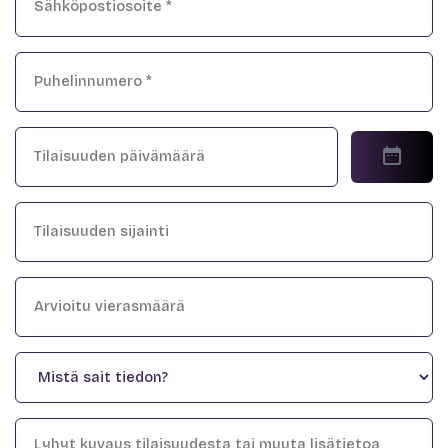
Puhelin
*
Päivämäärä
Tilaisuuden
sijainti
Arvioitu
vierasmäärä
Mistä
sait
tiedon?
Viesti