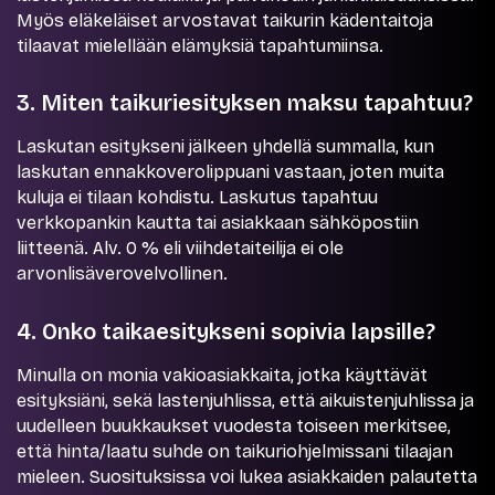
Myös eläkeläiset arvostavat taikurin kädentaitoja
tilaavat mielellään elämyksiä tapahtumiinsa.
3. Miten taikuriesityksen maksu tapahtuu?
Laskutan esitykseni jälkeen yhdellä summalla, kun
laskutan ennakkoverolippuani vastaan, joten muita
kuluja ei tilaan kohdistu. Laskutus tapahtuu
verkkopankin kautta tai asiakkaan sähköpostiin
liitteenä. Alv. 0 % eli viihdetaiteilija ei ole
arvonlisäverovelvollinen.
4. Onko taikaesitykseni sopivia lapsille?
Minulla on monia vakioasiakkaita, jotka käyttävät
esityksiäni, sekä lastenjuhlissa, että aikuistenjuhlissa ja
uudelleen buukkaukset vuodesta toiseen merkitsee,
että hinta/laatu suhde on taikuriohjelmissani tilaajan
mieleen. Suosituksissa voi lukea asiakkaiden palautetta