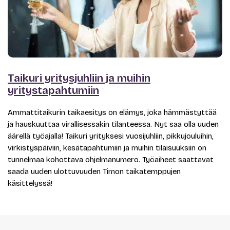
Taikuri yritysjuhliin ja muihin
yritystapahtumiin
Ammattitaikurin taikaesitys on elämys, joka hämmästyttää
ja hauskuuttaa virallisessakin tilanteessa. Nyt saa olla uuden
äärellä työajalla! Taikuri yrityksesi vuosijuhliin, pikkujouluihin,
virkistyspäiviin, kesätapahtumiin ja muihin tilaisuuksiin on
tunnelmaa kohottava ohjelmanumero. Työaiheet saattavat
saada uuden ulottuvuuden Timon taikatemppujen
käsittelyssä!