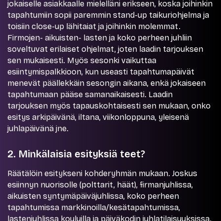
jokaiselle asiakkaalle mielelläni erikseen, koska joihinkin
tapahtumiin sopii paremmin stand-up taikuriohjelma ja
toisiin close-up lähitaiat ja joihinkin molemmat.
Firmojen- aikuisten- lasten ja koko perheen juhliin
soveltuvat erilaiset ohjelmat, joten laadin tarjouksen
sen mukaisesti. Myös sesonki vaikuttaa
esiintymispalkkioon, kun useasti tapahtumapäivät
menevät päällekkäin sesongin aikana, enkä jokaiseen
tapahtumaan pääse samanaikaisesti. Laadin
tarjouksen myös tapauskohtaisesti sen mukaan, onko
esitys arkipäivänä, iltana, viikonloppuna, yleisenä
juhlapäivänä jne.
2. Minkälaisia esityksiä teet?
Räätälöin esitykseni kohderyhmän mukaan. Joskus
esiinnyn nuorisolle (polttarit, häät), firmanjuhlissa,
aikuisten syntymäpäiväjuhlissa, koko perheen
tapahtumissa markkinoilla/kesätapahtumissa,
lastenjuhlissa kouluilla ja päiväkodin juhlatilaisuuksissa.