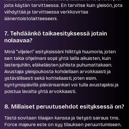
joita käytän tarvittaessa. En tarvitse kuin yleisön, jota
viihdyttää ja tarvittaessa verkkovirtaa
äänentoistolaitteeseeni.
7. Tehdäänkö taikaesityksessä jotain
nolaavaa?
Minä ”viljelen” esityksissäni hillittyä huumoria, joten
sen takia ohjelmani sopii yhtä lailla aikuisten, kuin
lastenjuhliin, eläkeläisten juhlista puhumattakaan.
Avustajia yleisjoukosta kohdellaan arvokkaasti ja
ystävällisesti sekä kohteliaasti, joten esim.
syntymäpäivillä päivänsankari voi tulla avustajaksi ja
poistua lavalta yhtä arvokkaasti.
8. Millaiset peruutusehdot esityksessä on?
Tästä sovitaan tilaajan kanssa ja tietysti sairaus tms.
Force majeure este on syy tilauksen peruuntumiseen.