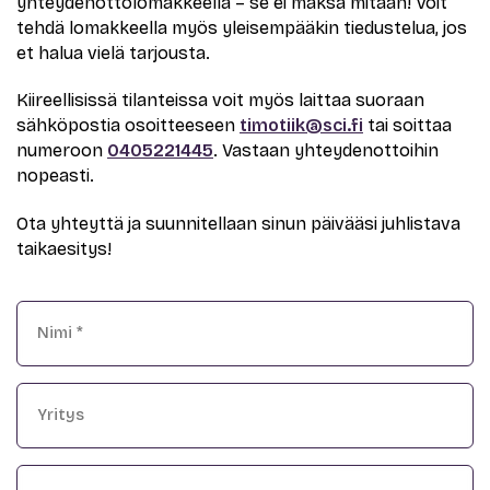
yhteydenottolomakkeella – se ei maksa mitään! Voit
tehdä lomakkeella myös yleisempääkin tiedustelua, jos
et halua vielä tarjousta.
Kiireellisissä tilanteissa voit myös laittaa suoraan
sähköpostia osoitteeseen
timotiik@sci.fi
tai soittaa
numeroon
0405221445
. Vastaan yhteydenottoihin
nopeasti.
Ota yhteyttä ja suunnitellaan sinun päivääsi juhlistava
taikaesitys!
Nimi
*
Yritys
Sähköposti
*