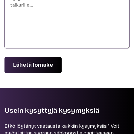
Lähetä lomake
Usein kysyttyjä kysymyksiä
Etkö löytänyt vastausta kaikkiin kysymyksiisi? Voit
myös laittaa suoraan sähköpostia osoitteeseen