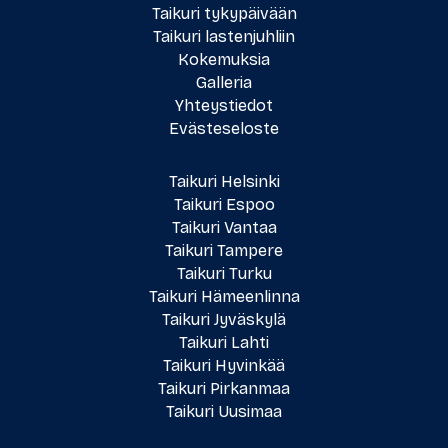
Taikuri
tykypäivään
Taikuri lastenjuhliin
Kokemuksia
Galleria
Yhteystiedot
Evästeseloste
Taikuri Helsinki
Taikuri Espoo
Taikuri Vantaa
Taikuri Tampere
Taikuri Turku
Taikuri Hämeenlinna
Taikuri Jyväskylä
Taikuri Lahti
Taikuri Hyvinkää
Taikuri Pirkanmaa
Taikuri Uusimaa