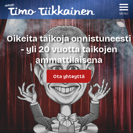
MENU
Oikeita taikoja onnistuneesti
- yli 20 vuotta taikojen
ammattilaisena
Ota yhteyttä