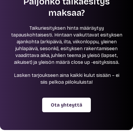
Paljonko taikaesitys
maksaa?
Taikuriesityksen hinta määräytyy
tapauskohtaisesti. Hintaan vaikuttavat esityksen
ajankohta (arkipäivä, ilta, viikonloppu, yleinen
juhlapäivä, sesonki), esityksen rakentamiseen
vaadittava aika, juhlien teema ja yleisö (lapset,
aikuiset) ja yleisön määrä close up -esityksissä.
Lasken tarjoukseen aina kaikki kulut sisään – ei
siis pelkoa piilokuluista!
Ota yhteyttä