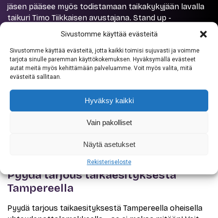
jäsen pääsee myös todistamaan taikakykyjään lavalla
taikuri Timo Tiikkaisen avustajana. Stand up -
taikaesityksessä käytetään isoja esineitä, jotka
Sivustomme käyttää evästeitä
näkyvät sadoille ihmisille, toki ne toimivat myös
pienimuotoisemmissa tilaisuuksissa. Ohjelman kesto
Sivustomme käyttää evästeitä, jotta kaikki toimisi sujuvasti ja voimme
tarjota sinulle paremman käyttökokemuksen. Hyväksymällä evästeet
on tavallisesti 10–40 min.
autat meitä myös kehittämään palveluamme. Voit myös valita, mitä
evästeitä sallitaan.
Ota yhteyttä
Hyväksy kaikki
Vain pakolliset
Näytä asetukset
TARJOUSPYYNTÖ
Rekisteriseloste
Pyydä tarjous taikaesityksestä
Tampereella
Pyydä tarjous taikaesityksestä Tampereella oheisella