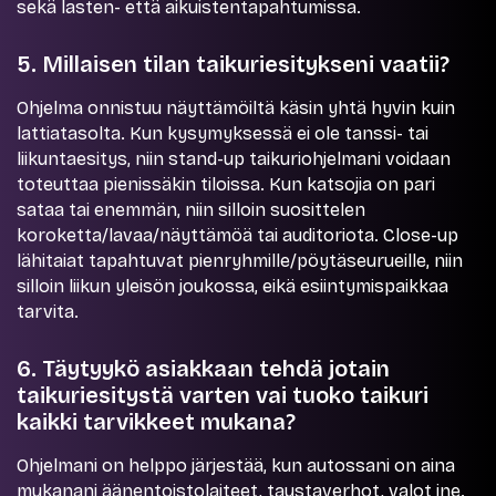
sekä lasten- että aikuistentapahtumissa.
5. Millaisen tilan taikuriesitykseni vaatii?
Ohjelma onnistuu näyttämöiltä käsin yhtä hyvin kuin
lattiatasolta. Kun kysymyksessä ei ole tanssi- tai
liikuntaesitys, niin stand-up taikuriohjelmani voidaan
toteuttaa pienissäkin tiloissa. Kun katsojia on pari
sataa tai enemmän, niin silloin suosittelen
koroketta/lavaa/näyttämöä tai auditoriota. Close-up
lähitaiat tapahtuvat pienryhmille/pöytäseurueille, niin
silloin liikun yleisön joukossa, eikä esiintymispaikkaa
tarvita.
6. Täytyykö asiakkaan tehdä jotain
taikuriesitystä varten vai tuoko taikuri
kaikki tarvikkeet mukana?
Ohjelmani on helppo järjestää, kun autossani on aina
mukanani äänentoistolaiteet, taustaverhot, valot jne.