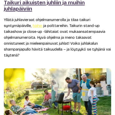
Taikuri aikuisten juhliin ja muihin
juhlapäiviin
Yllätä juhlavieraat ohjelmanumerolla ja tilaa taikuri
syntymäpäiville,
häihin
ja polttareihin. Taikurin stand-up
taikashow ja close-up -lähitaiat ovat mukaansatempaavia
ohjelmanumeroita. Hyvä ohjelma ja meno takaavat
onnistuneet ja mieleenpainuvat juhlat! Voiko juhlakalun
shampanjapullo hävitä taikuudella – ja löytyykö se tyhjänä vai
täytenä?