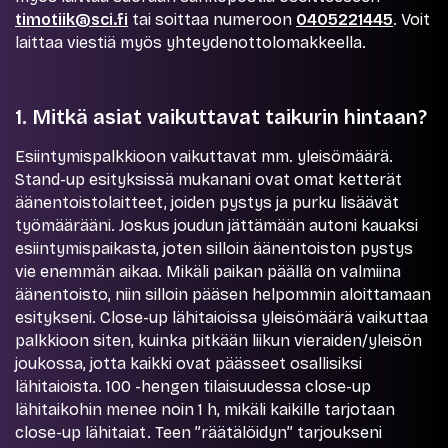
timotiik@sci.fi
tai soittaa numeroon
0405221445
. Voit
laittaa viestiä myös yhteydenottolomakkeella.
1. Mitkä asiat vaikuttavat taikurin hintaan?
Esiintymispalkkioon vaikuttavat mm. yleisömäärä.
Stand-up esityksissä mukanani ovat omat ketterät
äänentoistolaitteet, joiden pystys ja purku lisäävät
työmäärääni. Joskus joudun jättämään autoni kauaksi
esiintymispaikasta, joten silloin äänentoiston pystys
vie enemmän aikaa. Mikäli paikan päällä on valmiina
äänentoisto, niin silloin pääsen helpommin aloittamaan
esitykseni. Close-up lähitaioissa yleisömäärä vaikuttaa
palkkioon siten, kuinka pitkään liikun vieraiden/yleisön
joukossa, jotta kaikki ovat päässeet osallisiksi
lähitaioista. 100 -hengen tilaisuudessa close-up
lähitaikohin menee noin 1 h, mikäli kaikille tarjotaan
close-up lähitaiat. Teen ”räätälöidyn” tarjoukseni