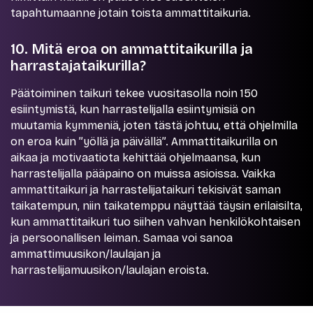
tapahtumaanne jotain toista ammattitaikuria.
10. Mitä eroa on ammattitaikurilla ja
harrastajataikurilla?
Päätoiminen taikuri tekee vuositasolla noin 150
esiintymistä, kun harrastelijalla esiintymisiä on
muutamia kymmeniä, joten tästä johtuu, että ohjelmilla
on eroa kuin ”yöllä ja päivällä”. Ammattitaikurilla on
aikaa ja motivaatiota kehittää ohjelmaansa, kun
harrastelijalla pääpaino on muissa asioissa. Vaikka
ammattitaikuri ja harrastelijataikuri tekisivät saman
taikatempun, niin taikatemppu näyttää täysin erilaisilta,
kun ammattitaikuri tuo siihen vahvan henkilökohtaisen
ja persoonallisen leiman. Samaa voi sanoa
ammattimuusikon/laulajan ja
harrastelijamuusikon/laulajan eroista.